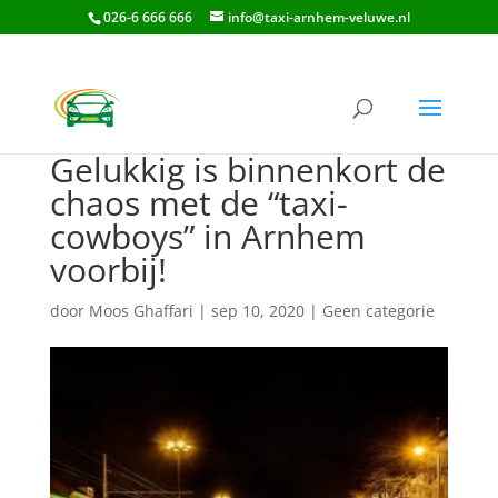
026-6 666 666
info@taxi-arnhem-veluwe.nl
Gelukkig is binnenkort de
chaos met de “taxi-
cowboys” in Arnhem
voorbij!
door
Moos Ghaffari
|
sep 10, 2020
|
Geen categorie