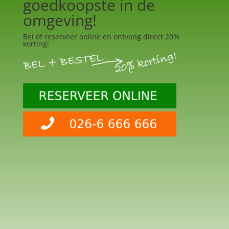
goedkoopste in de
omgeving!
Bel óf reserveer online en ontvang direct 20%
korting!