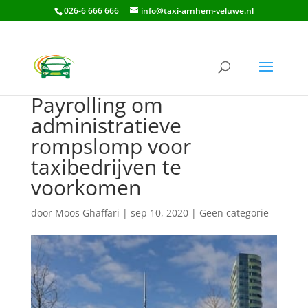
026-6 666 666
info@taxi-arnhem-veluwe.nl
Payrolling om
administratieve
rompslomp voor
taxibedrijven te
voorkomen
door
Moos Ghaffari
|
sep 10, 2020
|
Geen categorie